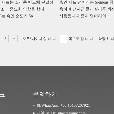
 재료는 실리콘 반도체 단결정
흑연 시드 덩어리는 Siemens 
제조에 중요한 역할을 합니
용하여 전자급 폴리실리콘 생
C는 흑연 순도가 5p...
사용됩니다.종자 덩어리의...
3
»
모두3페이지 입 니 다
쪽으로 갑 니 다.
확정 하 
문의하기
크
전화/WhatsApp: +86-15157207921
이메일:
sales@sinosteelamc.com