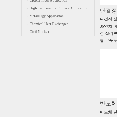
Optical Fiber Application
High Temperature Furnace Application
단결정
Metallurgy Application
단결정 실
Chemical Heat Exchanger
36인치 
Civil Nuclear
정 실리콘
형 고순도 
반도체
반도체 단