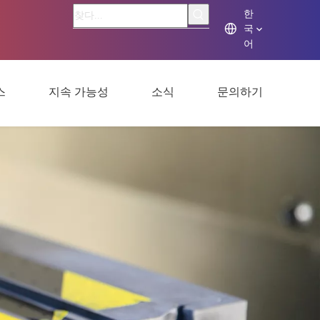
한
국
어
스
지속 가능성
소식
문의하기