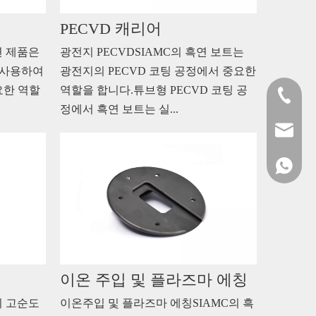
PECVD 캐리어
연 제품은
광전지 PECVDSIAMC의 흑연 보트는
을 사용하여
광전지의 PECVD 코팅 공정에서 중요한
요한 역할
역할을 합니다.튜브형 PECVD 코팅 공
0572-621
정에서 흑연 보트는 실...
sales@si
+861515
이온 주입 및 플라즈마 에칭
의 고순도
이온주입 및 플라즈마 에칭SIAMC의 흑