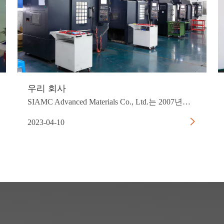
우리 회사
SIAMC Advanced Materials Co., Ltd.는 2007년에 설립되었으며 대규모 고품질 특수 흑연 재료의 선도적인 개발 및 생산업체인 중국의 하이테크 기업이며 저장성 후저우에 2개의 생산 기지를 두고 있습니다. 그리고 닝샤(Ningxia)의 인촨(Yinchuan)의 총 면적은 대략
2023-04-10