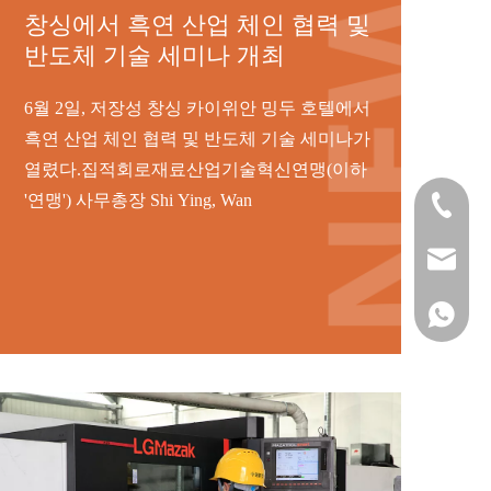
창싱에서 흑연 산업 체인 협력 및
반도체 기술 세미나 개최
6월 2일, 저장성 창싱 카이위안 밍두 호텔에서
흑연 산업 체인 협력 및 반도체 기술 세미나가
열렸다.집적회로재료산업기술혁신연맹(이하
'연맹') 사무총장 Shi Ying, Wan
0572-621
sales@si
+861515