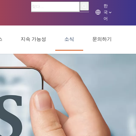
한
국
어
스
지속 가능성
소식
문의하기