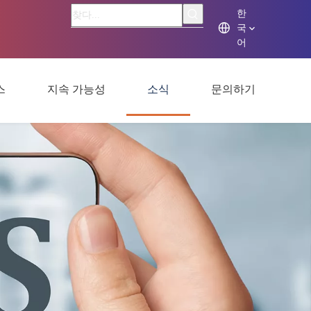
한
국
어
스
지속 가능성
소식
문의하기