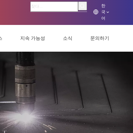
한
국
어
스
지속 가능성
소식
문의하기