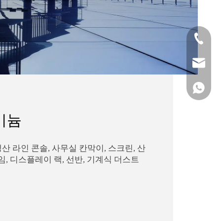
0572-621
sales@si
+861515
미늄
생산 라인 콘솔, 사무실 칸막이, 스크린, 산
임, 디스플레이 랙, 선반, 기계식 더스트