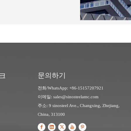
문의하기
크
전화/WhatsApp: +86-15157207921
이메일:
sales@sinosteelamc.com
주소: 9 sinosteel Ave., Changxing, Zhejiang,
China, 313100