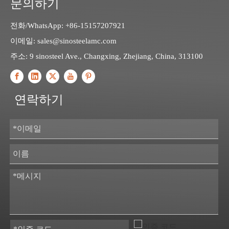
문의하기
전화/WhatsApp: +86-15157207921
이메일:
sales@sinosteelamc.com
주소: 9 sinosteel Ave., Changxing, Zhejiang, China, 313100
연락하기